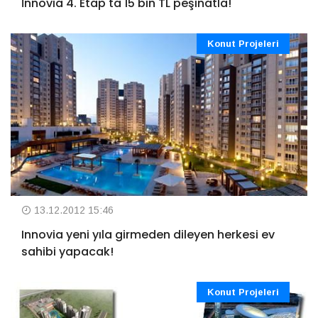
İnnovia 4. Etap'ta 15 bin TL peşinatla!
Konut Projeleri
13.12.2012 15:46
Innovia yeni yıla girmeden dileyen herkesi ev
sahibi yapacak!
Konut Projeleri