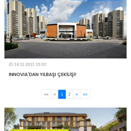
14.11.2011 15:02
INNOVIA'DAN YILBAŞI ÇEKİLİŞİ!
««
«
1
2
»
»»