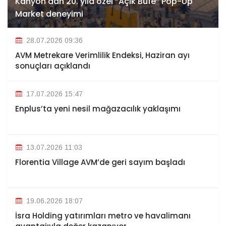
Kanyon'dan 20. yıla özel “Açık Bufé” Pop-Up
Market deneyimi
28.07.2026 09:36
AVM Metrekare Verimlilik Endeksi, Haziran ayı
sonuçları açıklandı
17.07.2026 15:47
Enplus’ta yeni nesil mağazacılık yaklaşımı
13.07.2026 11:03
Florentia Village AVM’de geri sayım başladı
19.06.2026 18:07
İsra Holding yatırımları metro ve havalimanı