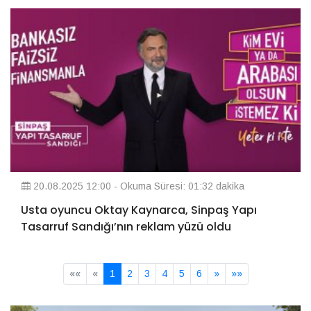
20.08.2025 12:00 - Okuma Süresi: 01:32 dakika
Usta oyuncu Oktay Kaynarca, Sinpaş Yapı
Tasarruf Sandığı’nın reklam yüzü oldu
««
«
1
2
3
4
5
6
»
»»