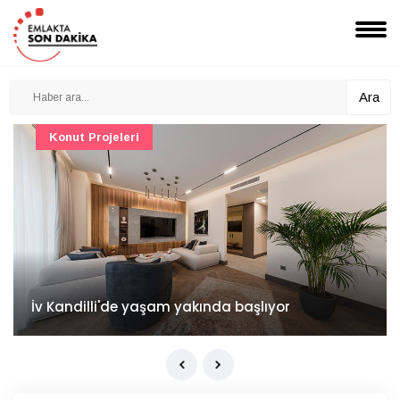
Ara
Konut Projeleri
İv Kandilli'de yaşam yakında başlıyor