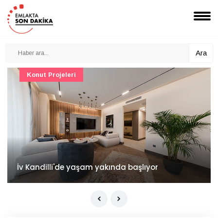
Ara
Konut Projeleri
İv Kandilli'de yaşam yakında başlıyor