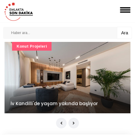
Ara
Konut Projeleri
İv Kandilli'de yaşam yakında başlıyor