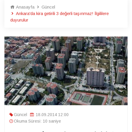
Anasayfa
Güncel
Ankara'da kira getirili 3 değerli taşınmaz! İlgililere
duyurulur
Güncel
18.09.2014 12:00
Okuma Süresi: 10 saniye