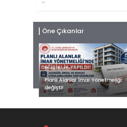
...
Öne Çıkanlar
08.08.2026
etmeliği
Kiler GYO’dan Pendik Dolayoba
projesiyle ilgili önemli adım!