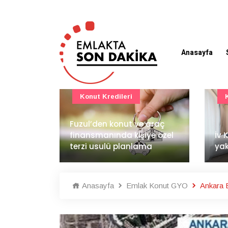
Anasayfa
Konut Projeleri
 araç
BAE
ye özel
İv Kandilli'de yaşam
dem
ma
yakında başlıyor
İnş
Anasayfa
Emlak Konut GYO
Ankara E