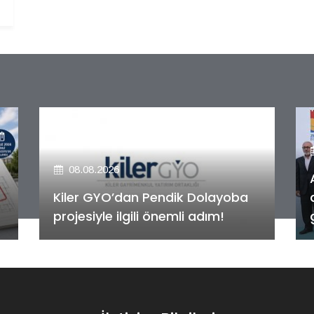
08.08.2026
Alya Merkezefendi Konutları'nın
anahtar teslim töreni
gerçekleştirildi!