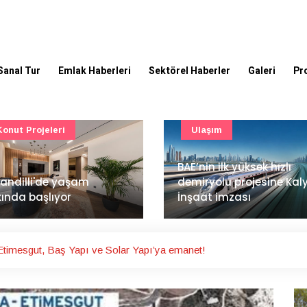
Sanal Tur
Emlak Haberleri
Sektörel Haberler
Galeri
Pr
Ulaşım
Güncel
’nin ilk yüksek hızlı
Mimarlık ve mühendislik
iryolu projesine Kalyon
projeleri e-PYS ile dijital
aat imzası
ortama taşınacak
timesgut, Baş Yapı ve Solar Yapı’ya emanet!