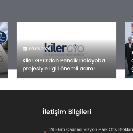
06.08.2026
Alya Merkezefendi Konutları'nın
anahtar teslim töreni
gerçekleştirildi!
İletişim Bilgileri
29 Ekim Caddesi Vizyon Park Ofis Blokları