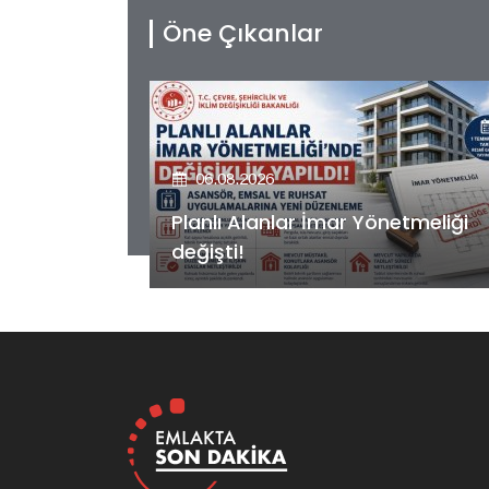
Öne Çıkanlar
06.08.2026
etmeliği
Kiler GYO’dan Pendik Dolayoba
projesiyle ilgili önemli adım!