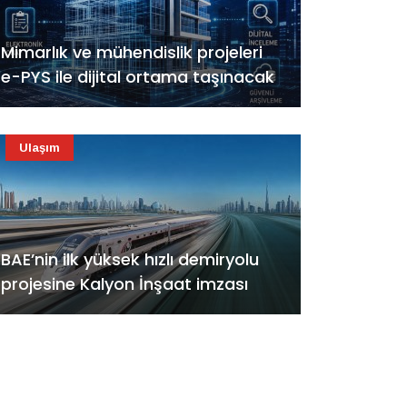
Mimarlık ve mühendislik projeleri
e-PYS ile dijital ortama taşınacak
Ulaşım
BAE’nin ilk yüksek hızlı demiryolu
projesine Kalyon İnşaat imzası