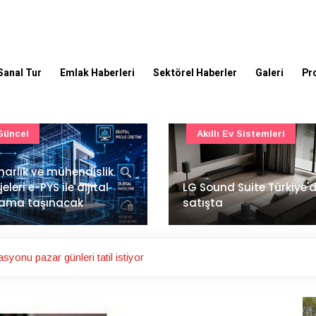
Sanal Tur
Emlak Haberleri
Sektörel Haberler
Galeri
Pr
Akıllı Ev Sistemleri
Ulaşım
Sound Suite Türkiye'de
İstanbul Havalimanı'nın 
ışta
ana pistinde sona doğr
yonu pazar günleri tatil istiyor