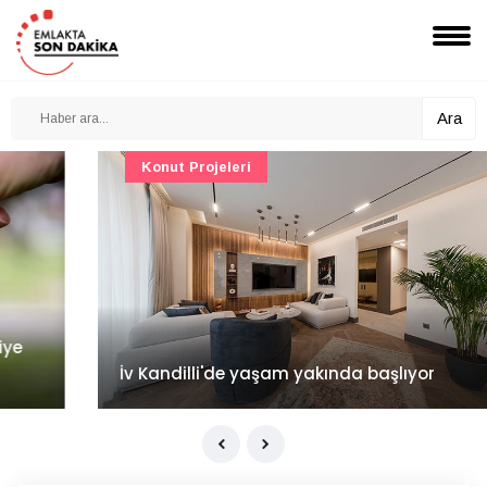
Ara
Konut Projeleri
İv Kandilli'de yaşam yakında başlıyor