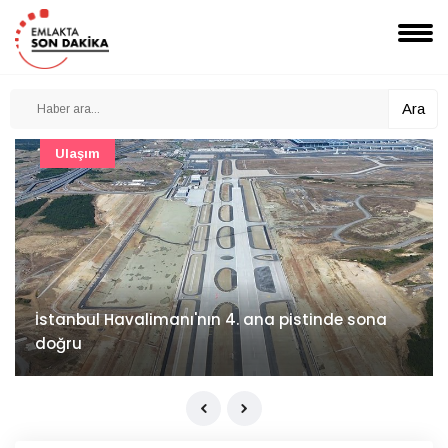
Ara
Şirket Haberleri
İzocam'da Metriks Sistemi ile akıllı üretim
dönemi başladı