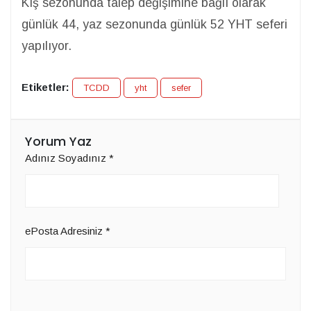
Kış sezonunda talep değişimine bağlı olarak
günlük 44, yaz sezonunda günlük 52 YHT seferi
yapılıyor.
Etiketler:
TCDD
yht
sefer
Yorum Yaz
Adınız Soyadınız
*
ePosta Adresiniz
*