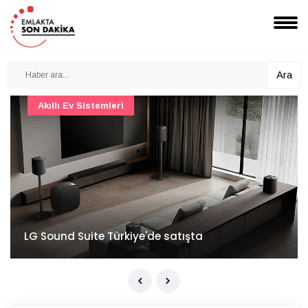
Ara
Akıllı Ev Sistemleri
LG Sound Suite Türkiye'de satışta