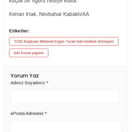
küçük bir figürü hediye edildi.
Kenan Irtak, Nevbahar Kabaklı/AA
Etiketler:
TOKİ Başkanı Mehmet Ergün Turan toki kentsel dönüşüm
toki konut yapımı
Yorum Yaz
Adınız Soyadınız
*
ePosta Adresiniz
*