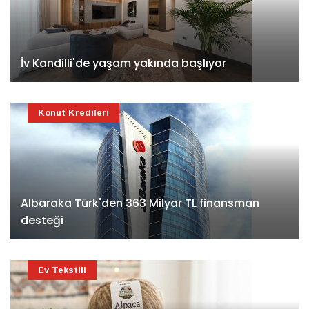
İv Kandilli'de yaşam yakında başlıyor
Konut Kredileri
Albaraka Türk'den 363 Milyar TL finansman
desteği
Ev Tekstili