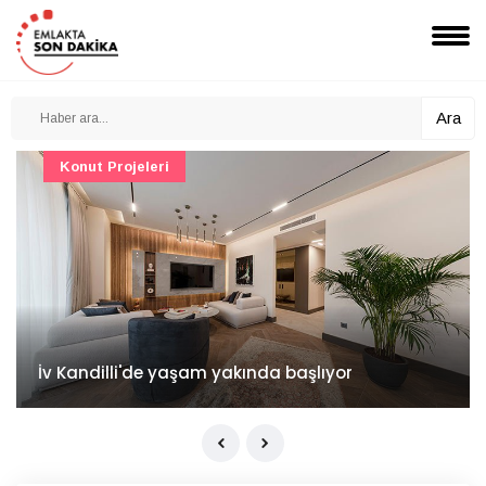
Ara
Konut Projeleri
İv Kandilli'de yaşam yakında başlıyor