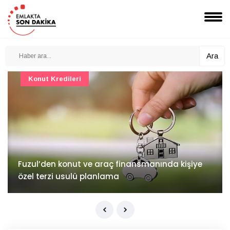
Ara
Konut Projeleri
İv Kandilli'de yaşam yakında başlıyor