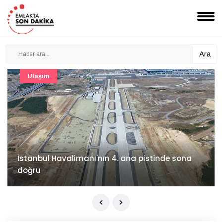
Ara
Şirket Haberleri
İzocam'da Metriks Sistemi ile akıllı üretim
dönemi başladı