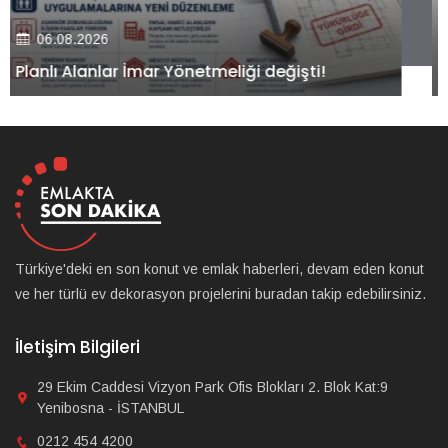
06.08.2026
Kiler GYO’dan Pendik Dolayoba projesiyle ilgili
önemli adım!
Türkiye'deki en son konut ve emlak haberleri, devam eden konut
ve her türlü ev dekorasyon projelerini buradan takip edebilirsiniz.
İletişim Bilgileri
29 Ekim Caddesi Vizyon Park Ofis Blokları 2. Blok Kat:9
Yenibosna - İSTANBUL
0212 454 4200