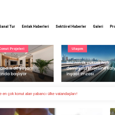
Sanal Tur
Emlak Haberleri
Sektörel Haberler
Galeri
Pr
Ulaşım
Güncel
’nin ilk yüksek hızlı
Mimarlık ve mühendislik
iryolu projesine Kalyon
projeleri e-PYS ile dijital
aat imzası
ortama taşınacak
e en çok konut alan yabancı ülke vatandaşları!