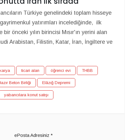
nutta İran ilk sırada
abancıların Türkiye genelindeki toplam hisseye
ayrimenkul yatırımları incelediğinde, ilk
ir önceki yılın birincisi Mısır'ın yerini alan
i Arabistan, Filistin, Katar, İran, İngiltere ve
karya
ticari alan
öğrenci evi
THBB
azır Beton Birliği
Elâzığ Depremi
yabancılara konut satışı
ePosta Adresiniz
*