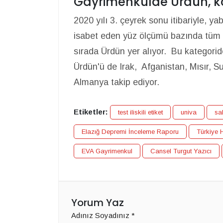
Gayrimenkulde Ürdün, ko
2020 yılı 3. çeyrek sonu itibariyle, y
isabet eden yüz ölçümü bazında tüm g
sırada Ürdün yer alıyor. Bu kategoride b
Ürdün'ü de Irak, Afganistan, Mısır, Suud
Almanya takip ediyor.
Etiketler:
test iliskili etiket
univa
sa
Elazığ Depremi İnceleme Raporu
Türkiye H
EVA Gayrimenkul
Cansel Turgut Yazıcı
Yorum Yaz
Adınız Soyadınız
*