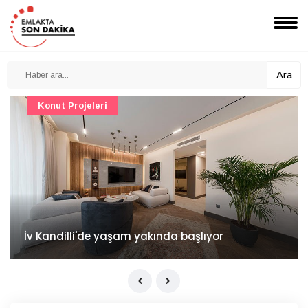
Ara
Konut Projeleri
İv Kandilli'de yaşam yakında başlıyor