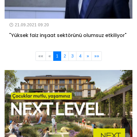
21.09.2021 09:20
"Yüksek faiz inşaat sektörünü olumsuz etkiliyor"
««
«
1
2
3
4
»
»»