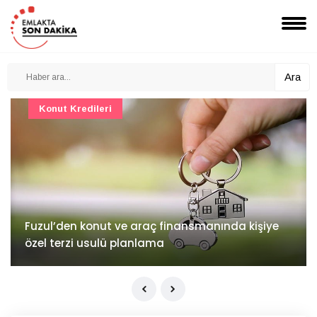
Ara
Konut Projeleri
İv Kandilli'de yaşam yakında başlıyor