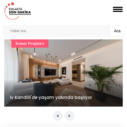
Ara
Konut Projeleri
İv Kandilli'de yaşam yakında başlıyor