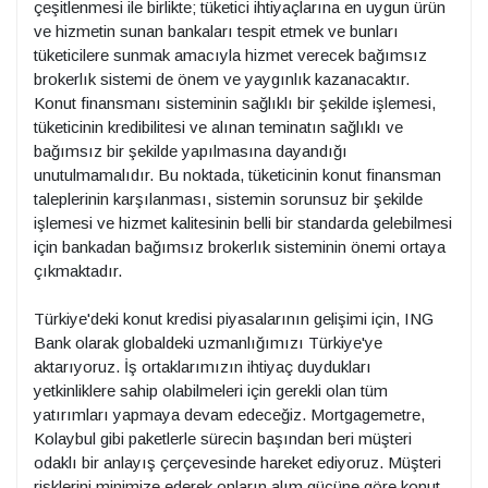
çeşitlenmesi ile birlikte; tüketici ihtiyaçlarına en uygun ürün
ve hizmetin sunan bankaları tespit etmek ve bunları
tüketicilere sunmak amacıyla hizmet verecek bağımsız
brokerlık sistemi de önem ve yaygınlık kazanacaktır.
Konut finansmanı sisteminin sağlıklı bir şekilde işlemesi,
tüketicinin kredibilitesi ve alınan teminatın sağlıklı ve
bağımsız bir şekilde yapılmasına dayandığı
unutulmamalıdır. Bu noktada, tüketicinin konut finansman
taleplerinin karşılanması, sistemin sorunsuz bir şekilde
işlemesi ve hizmet kalitesinin belli bir standarda gelebilmesi
için bankadan bağımsız brokerlık sisteminin önemi ortaya
çıkmaktadır.
Türkiye'deki konut kredisi piyasalarının gelişimi için, ING
Bank olarak globaldeki uzmanlığımızı Türkiye'ye
aktarıyoruz. İş ortaklarımızın ihtiyaç duydukları
yetkinliklere sahip olabilmeleri için gerekli olan tüm
yatırımları yapmaya devam edeceğiz. Mortgagemetre,
Kolaybul gibi paketlerle sürecin başından beri müşteri
odaklı bir anlayış çerçevesinde hareket ediyoruz. Müşteri
risklerini minimize ederek onların alım gücüne göre konut