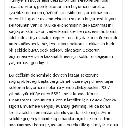
Türkiye'nin büyümesindeki lokomotif sektörlerden olan
inşaat sektörü, gerek ekonominin büyümesi gerekse
işsizlik sorununun çözümü için istihdam yaratılmasında
önemli bir görev üstlenmektedir. Pazarın büyümesi, inşaat
sektörünün yanı sıra ülke ekonomisinin de kazanmasını
sağlayacaktır. Uzun vadeli konut kredileri sayesinde, konut
talebinde artış olacak, talepteki bu artış da konut üretiminde
artış sağlayacak, böylece inşaat sektörü Türkiye'nin hızlı
bir şekilde büyüyecek sektörü olacaktır. Sektörün
büyümesi ve ivme kazanabilmesi için köklü bir değişimin
yaşanması gerekiyor.
Bu değişim döneminde devletin inşaat sektörüne
sağlayabileceği başta vergi olmak üzere çeşitli avantajlar
sektörün büyümesini olumlu yönde etkileyecektir. 2007
yılında yürürlüğe giren 5582 sayılı kısaca Konut
Finansmanı Kanunumuz konut kredileri için BSMV (banka
sigorta muamele vergisi) avantajı getirmiş, bu da konut
kredisi talebini bir miktar olumlu yönde etkilemiştir. Aynı
şekilde geçen yıl içinde tapu harçları için bir süre indirim
uygulanması konut piyasasına hareketlilik getirmiştir. Konut