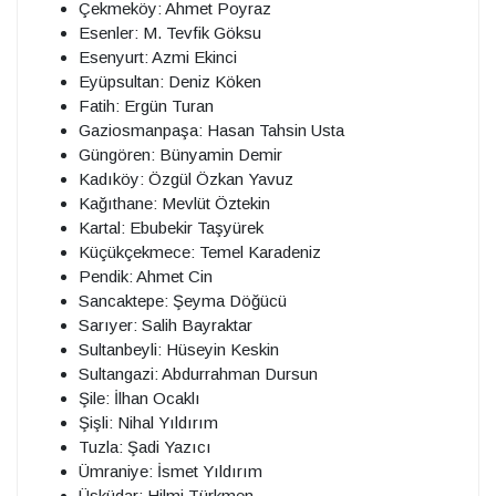
Çekmeköy: Ahmet Poyraz
Esenler: M. Tevfik Göksu
Esenyurt: Azmi Ekinci
Eyüpsultan: Deniz Köken
Fatih: Ergün Turan
Gaziosmanpaşa: Hasan Tahsin Usta
Güngören: Bünyamin Demir
Kadıköy: Özgül Özkan Yavuz
Kağıthane: Mevlüt Öztekin
Kartal: Ebubekir Taşyürek
Küçükçekmece: Temel Karadeniz
Pendik: Ahmet Cin
Sancaktepe: Şeyma Döğücü
Sarıyer: Salih Bayraktar
Sultanbeyli: Hüseyin Keskin
Sultangazi: Abdurrahman Dursun
Şile: İlhan Ocaklı
Şişli: Nihal Yıldırım
Tuzla: Şadi Yazıcı
Ümraniye: İsmet Yıldırım
Üsküdar: Hilmi Türkmen