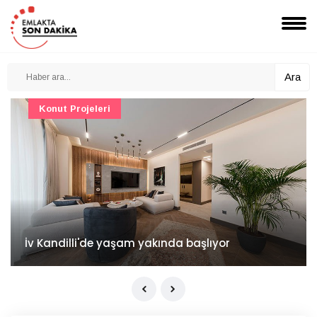
Ara
Konut Projeleri
İv Kandilli'de yaşam yakında başlıyor