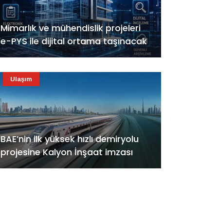
Mimarlık ve mühendislik projeleri
e-PYS ile dijital ortama taşınacak
Ulaşım
BAE’nin ilk yüksek hızlı demiryolu
projesine Kalyon İnşaat imzası