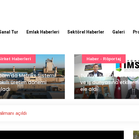
Sanal Tur
Emlak Haberleri
Sektörel Haberler
Galeri
Pr
Haber - Röportaj
TOKİ - Emlak Konut GYO
kiye İMSAD COP31 süreci
iş dünyasına etkilerini
TOKİ'den 51 şehirde 540
 aldı
gayrimenkul müzayedes
alimanı açıldı