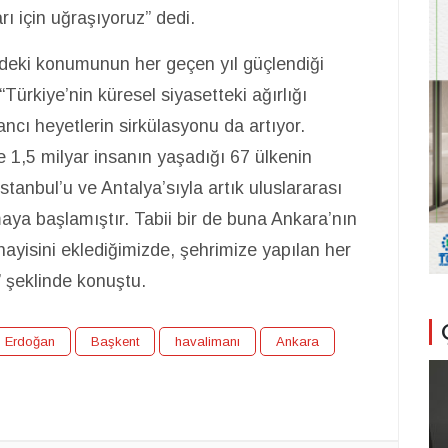
rı için uğraşıyoruz” dedi.
ndeki konumunun her geçen yıl güçlendiği
rkiye’nin küresel siyasetteki ağırlığı
ncı heyetlerin sirkülasyonu da artıyor.
e 1,5 milyar insanın yaşadığı 67 ülkenin
stanbul’u ve Antalya’sıyla artık uluslararası
maya başlamıştır. Tabii bir de buna Ankara’nın
ayisini eklediğimizde, şehrimize yapılan her
” şeklinde konuştu.
p Erdoğan
Başkent
havalimanı
Ankara