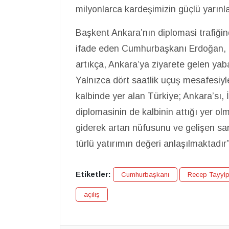
milyonlarca kardeşimizin güçlü yarınla
Başkent Ankara’nın diplomasi trafiği
ifade eden Cumhurbaşkanı Erdoğan, “Tü
artıkça, Ankara’ya ziyarete gelen yaba
Yalnızca dört saatlik uçuş mesafesiyl
kalbinde yer alan Türkiye; Ankara’sı, İ
diplomasinin de kalbinin attığı yer ol
giderek artan nüfusunu ve gelişen san
türlü yatırımın değeri anlaşılmaktadır
Etiketler:
Cumhurbaşkanı
Recep Tayyi
açılış