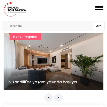
Ara
Konut Projeleri
İv Kandilli'de yaşam yakında başlıyor