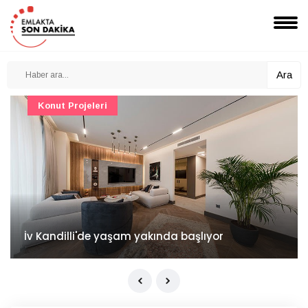
Ara
Konut Projeleri
İv Kandilli'de yaşam yakında başlıyor