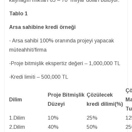
kaynağın miktarı 65 – 70 milyar doları buluyor.”
Tablo 1
Arsa sahibine kredi örneği
- Arsa sahibi 100% oranında projeyi yapacak
müteahhit/firma
-Proje bitmişlik ekspertiz değeri – 1,000,000 TL
-Kredi limiti – 500,000 TL
Çö
Proje Bitmişlik
Çözülecek
Dilim
Ma
Düzeyi
kredi dilimi(%)
Tu
1.Dilim
10%
25%
12
2.Dilim
40%
50%
25