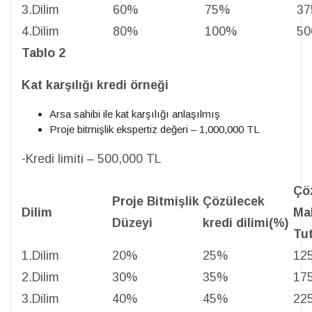
3.Dilim
60%
75%
37
4.Dilim
80%
100%
50
Tablo 2
Kat karşılığı kredi örneği
Arsa sahibi ile kat karşılığı anlaşılmış
Proje bitmişlik ekspertiz değeri – 1,000,000 TL
-Kredi limiti – 500,000 TL
Çö
Proje Bitmişlik
Çözülecek
Dilim
Ma
Düzeyi
kredi dilimi(%)
Tut
1.Dilim
20%
25%
12
2.Dilim
30%
35%
17
3.Dilim
40%
45%
22