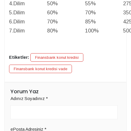
4.Dilim
50%
55%
27
5.Dilim
60%
70%
35
6.Dilim
70%
85%
42
7.Dilim
80%
100%
50
Etiketler:
Finansbank konut kredisi
Finansbank konut kredisi vade
Yorum Yaz
Adınız Soyadınız
*
ePosta Adresiniz
*