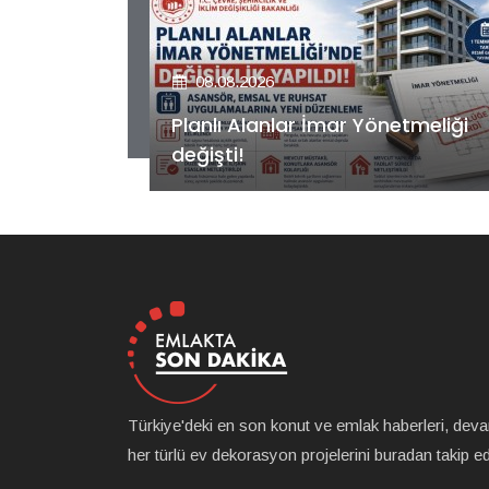
08.08.2026
etmeliği
Kiler GYO’dan Pendik Dolayoba
projesiyle ilgili önemli adım!
Türkiye'deki en son konut ve emlak haberleri, dev
her türlü ev dekorasyon projelerini buradan takip ede