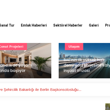
Sanal Tur
Emlak Haberleri
Sektörel Haberler
Galeri
Pr
Ulaşım
Güncel
’nin ilk yüksek hızlı
Mimarlık ve mühendislik
iryolu projesine Kalyon
projeleri e-PYS ile dijital
aat imzası
ortama taşınacak
 Şehircilik Bakanlığı ile Berlin Başkonsolosluğu...