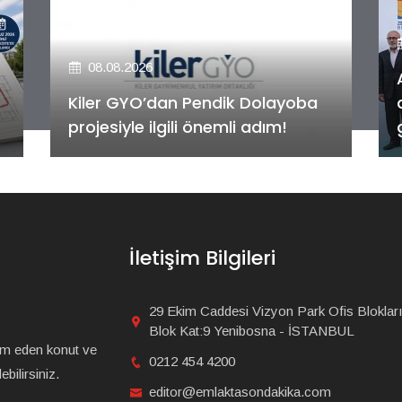
08.08.2026
Alya Merkezefendi Konutları'nın
anahtar teslim töreni
gerçekleştirildi!
İletişim Bilgileri
29 Ekim Caddesi Vizyon Park Ofis Blokları
Blok Kat:9 Yenibosna - İSTANBUL
am eden konut ve
0212 454 4200
bilirsiniz.
editor@emlaktasondakika.com