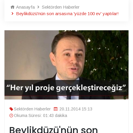
Anasayfa
Sektörden Haberler
Beylikdüzü'nün son arsasına 'yüzde 100 ev' yaptılar!
Sektörden Haberler
20.11.2014 15:13
Okuma Süresi: 01:43 dakika
Beylikdüzü'nün son