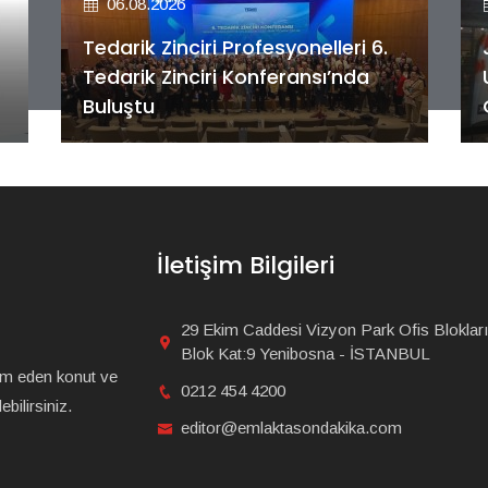
06.08.2026
Tedarik Zinciri Profesyonelleri 6.
Tedarik Zinciri Konferansı’nda
Buluştu
İletişim Bilgileri
29 Ekim Caddesi Vizyon Park Ofis Blokları
Blok Kat:9 Yenibosna - İSTANBUL
am eden konut ve
0212 454 4200
bilirsiniz.
editor@emlaktasondakika.com