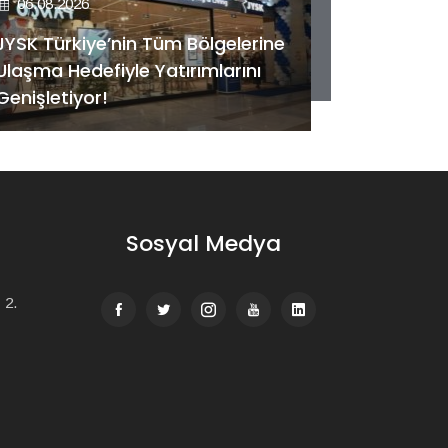
06.08.2026
06.08.202
JYSK Türkiye’nin Tüm Bölgelerine
Ulaşma Hedefiyle Yatırımlarını
Kentsel 
Genişletiyor!
desteği: T
Sosyal Medya
 2.