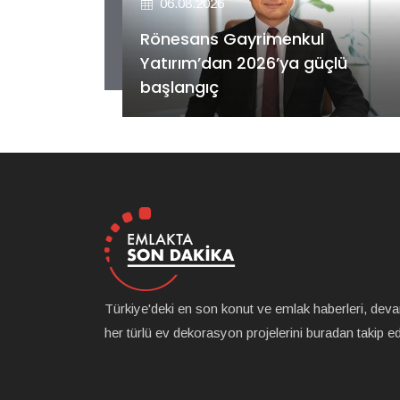
06.08.2026
Rönesans Gayrimenkul
eyrekte
Yatırım’dan 2026’ya güçlü
başlangıç
Türkiye'deki en son konut ve emlak haberleri, dev
her türlü ev dekorasyon projelerini buradan takip ede