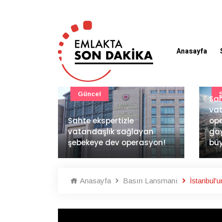
Anasayfa
Güncel
Sah
vat
 sahte
Sahte ekspertizle
op
ESD'ye
vatandaşlık sağlayan
gay
şebekeye dev operasyon!
büy
Anasayfa
Basın Lansmanı
İstanbul'u