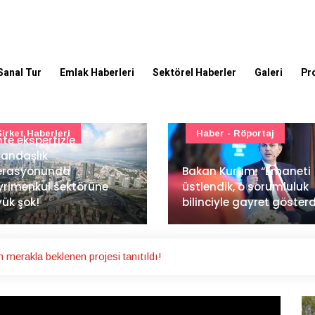
Sanal Tur
Emlak Haberleri
Sektörel Haberler
Galeri
Pr
Şirket Haberleri
Haber - Röportaj
te ekspertizle
andaşlık
erasyonunda
Bakan Kurum: “Emaneti
rimenkul sektörüne
üstlendik, o sorumluluk
ük şok!
bilinciyle gayret gösterd
n merakla beklenen projesi tanıtıldı!