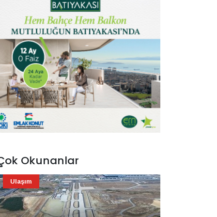
Çok Okunanlar
Ulaşım