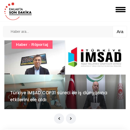
Ara
TOKİ - Emlak Konut GYO
TOKİ'den 51 şehirde 540 gayrimenkul
müzayedesi