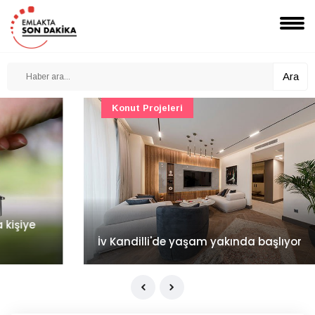
Ara
Konut Projeleri
İv Kandilli'de yaşam yakında başlıyor