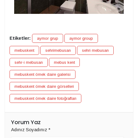
Etiketler:
aymor grup
aymor group
mebuskent
sehrimebusan
sehri mebusan
sehr-i mebusan
mebus kent
mebuskent örnek daire galerisi
mebuskent örnek daire görselleri
mebuskent örnek daire fotoğrafları
Yorum Yaz
Adınız Soyadınız
*