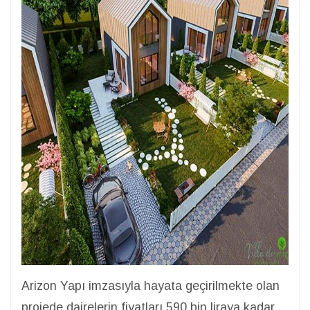
Arizon Yapı imzasıyla hayata geçirilmekte olan
projede dairelerin fiyatları 590 bin liraya kadar