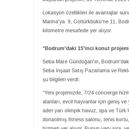
Lokasyon özellikleri ile avantajlar 
Marina'ya 9, Göltürkbükü'ne 11, Bodr
kilometre mesafede yer alıyor.
“Bodrum'daki 15'inci konut projem
Seba Mare Gündoğan'ın, Bodrum'daki 1
Seba İnşaat Satış Pazarlama ve Rekl
şu bilgileri verdi:
“Yeni projemizde, 7/24 concierge hizme
alanları, evcil hayvanlar için geniş ve 
adet yarı olimpik havuz, spa ve Türk
donatılmış fitness salonu, tenis kortu
hizmeti yer alıyor. Bunun yanı sıra, y