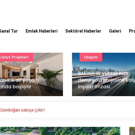
Sanal Tur
Emlak Haberleri
Sektörel Haberler
Galeri
Pr
Ulaşım
Güncel
’nin ilk yüksek hızlı
Mimarlık ve mühendislik
iryolu projesine Kalyon
projeleri e-PYS ile dijital
aat imzası
ortama taşınacak
ündoğan satışa çıktı!