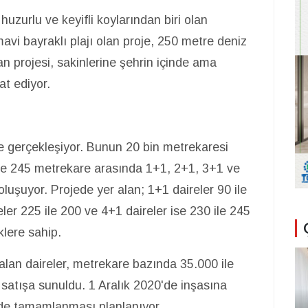
urlu ve keyifli koylarından biri olan
avi bayraklı plajı olan proje, 250 metre deniz
projesi, sakinlerine şehrin içinde ama
at ediyor.
e gerçekleşiyor. Bunun 20 bin metrekaresi
0 ile 245 metrekare arasında 1+1, 2+1, 3+1 ve
luşuyor. Projede yer alan; 1+1 daireler 90 ile
eler 225 ile 200 ve 4+1 daireler ise 230 ile 245
klere sahip.
an daireler, metrekare bazında 35.000 ile
 satışa sunuldu. 1 Aralık 2020'de inşasına
de tamamlanması planlanıyor.