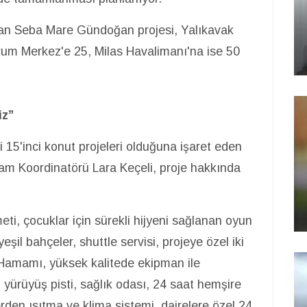
sunan Seba Mare Gündoğan projesi, Yalıkavak
um Merkez'e 25, Milas Havalimanı'na ise 50
iz”
5'inci konut projeleri olduğuna işaret eden
am Koordinatörü Lara Keçeli, proje hakkında
ti, çocuklar için sürekli hijyeni sağlanan oyun
yeşil bahçeler, shuttle servisi, projeye özel iki
 Hamamı, yüksek kalitede ekipman ile
, yürüyüş pisti, sağlık odası, 24 saat hemşire
erden ısıtma ve klima sistemi, dairelere özel 24