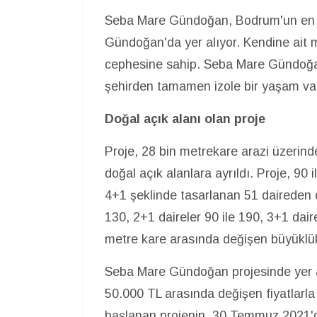
Seba Mare Gündoğan, Bodrum'un en huz
Gündoğan'da yer alıyor. Kendine ait m
cephesine sahip. Seba Mare Gündoğan 
şehirden tamamen izole bir yaşam va
Doğal açık alanı olan proje
Proje, 28 bin metrekare arazi üzerind
doğal açık alanlara ayrıldı. Proje, 9
4+1 şeklinde tasarlanan 51 daireden o
130, 2+1 daireler 90 ile 190, 3+1 dair
metre kare arasında değişen büyüklü
Seba Mare Gündoğan projesinde yer al
50.000 TL arasında değişen fiyatlarla
başlanan projenin, 30 Temmuz 2021'