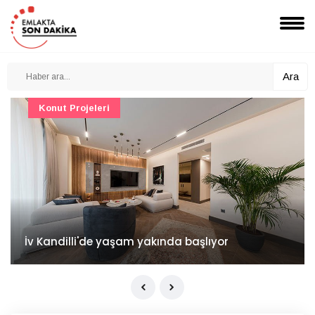
Ara
Konut Projeleri
İv Kandilli'de yaşam yakında başlıyor