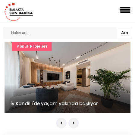
Ara
Konut Projeleri
İv Kandilli'de yaşam yakında başlıyor