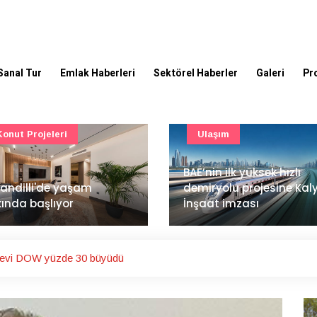
Sanal Tur
Emlak Haberleri
Sektörel Haberler
Galeri
Pr
Ulaşım
Güncel
’nin ilk yüksek hızlı
Mimarlık ve mühendislik
iryolu projesine Kalyon
projeleri e-PYS ile dijital
aat imzası
ortama taşınacak
devi DOW yüzde 30 büyüdü