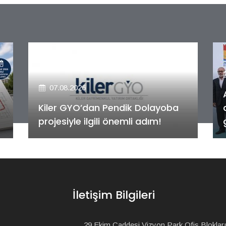
07.08.2026
Alya Merkezefendi Konutları'nın
anahtar teslim töreni
gerçekleştirildi!
İletişim Bilgileri
29 Ekim Caddesi Vizyon Park Ofis Blokları