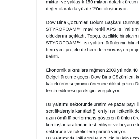
miktarı ve yaklaşık 150 milyon dolarlık üretim
değer olarak da yüzde 25'ini oluşturuyor.
Dow Bina Çözümleri Bölüm Başkanı Durmuş 
STYROFOAM™ mavi renkli XPS Isı Yalıtım Le
olduklarını açıkladı. Topçu, özellikle binal
STYROFOAM™ ısı yalıtım ürünlerinin bilinirliği
hem yeni projelerde hem de renovasyon projeler
belirtti.
Ekonomik sıkıntılara rağmen 2009 yılında 40 mi
Belgeli üretime geçen Dow Bina Çözümleri, kap
kaliteli ürün seçiminin önemine dikkat çeken 
tercih edilmesi gerektiğini vurguluyor.
Isı yalıtımı sektöründe üretim ve pazar payı l
sertifikalarıyla kanıtladığı en iyi ısı iletken
uzun ömürlü performans gösteren ürünleri üreti
kuruluşlar tarafından test ediliyor ve beyan etti
sektörüne ve tüketicilere garanti veriyor.
Isı yalıtımıyla ilgili sorularınız için bu işi