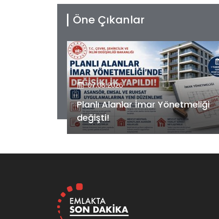
Öne Çıkanlar
07.08.2026
etmeliği
Kiler GYO’dan Pendik Dolayoba
projesiyle ilgili önemli adım!