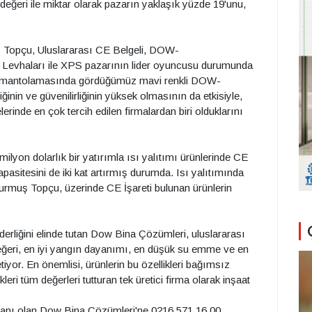
 değeri ile miktar olarak pazarın yaklaşık yüzde 19'unu,
Topçu, Uluslararası CE Belgeli, DOW-
vhaları ile XPS pazarının lider oyuncusu durumunda
arın mantolamasında gördüğümüz mavi renkli DOW-
nin ve güvenilirliğinin yüksek olmasının da etkisiyle,
inde en çok tercih edilen firmalardan biri olduklarını
lyon dolarlık bir yatırımla ısı yalıtımı ürünlerinde CE
asitesini de iki kat artırmış durumda. Isı yalıtımında
Durmuş Topçu, üzerinde CE İşareti bulunan ürünlerin
iderliğini elinde tutan Dow Bina Çözümleri, uluslararası
lik değeri, en iyi yangın dayanımı, en düşük su emme ve en
yor. En önemlisi, ürünlerin bu özellikleri bağımsız
kleri tüm değerleri tutturan tek üretici firma olarak inşaat
n uzmanı olan Dow Bina Çözümleri'ne 0216 571 16 00