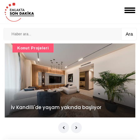
Ara
Konut Projeleri
İv Kandilli'de yaşam yakında başlıyor