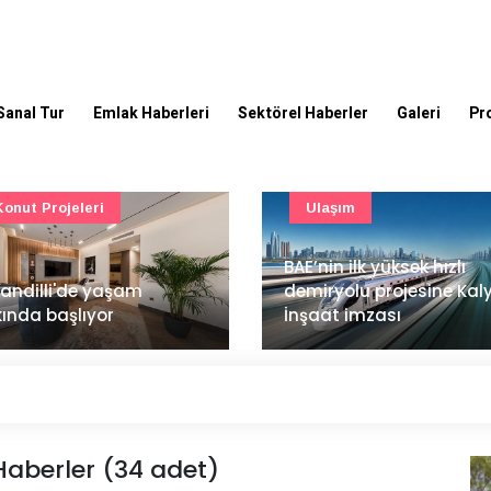
Sanal Tur
Emlak Haberleri
Sektörel Haberler
Galeri
Pr
Ulaşım
Güncel
’nin ilk yüksek hızlı
Mimarlık ve mühendislik
iryolu projesine Kalyon
projeleri e-PYS ile dijital
aat imzası
ortama taşınacak
 Haberler (34 adet)