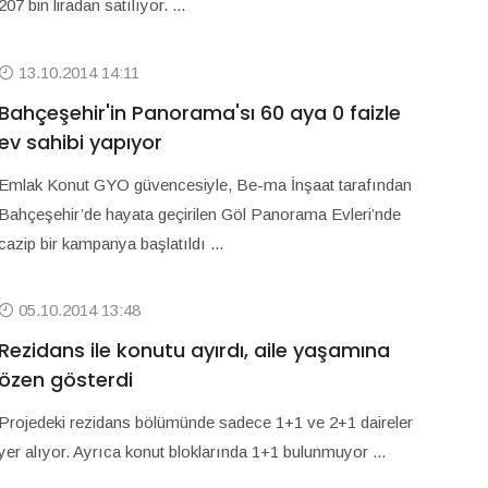
207 bin liradan satılıyor. ...
13.10.2014 14:11
Bahçeşehir'in Panorama'sı 60 aya 0 faizle
ev sahibi yapıyor
Emlak Konut GYO güvencesiyle, Be-ma İnşaat tarafından
Bahçeşehir’de hayata geçirilen Göl Panorama Evleri’nde
cazip bir kampanya başlatıldı ...
05.10.2014 13:48
Rezidans ile konutu ayırdı, aile yaşamına
özen gösterdi
Projedeki rezidans bölümünde sadece 1+1 ve 2+1 daireler
yer alıyor. Ayrıca konut bloklarında 1+1 bulunmuyor ...