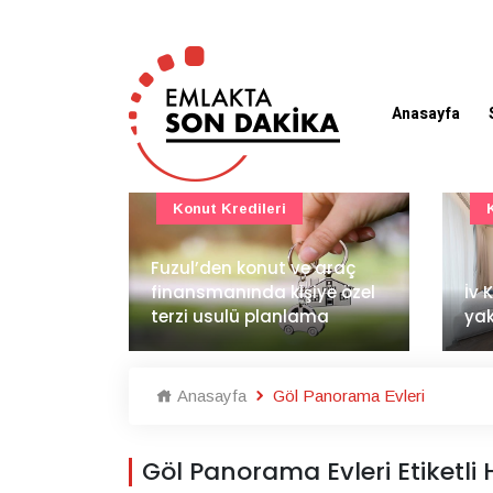
Anasayfa
Konut Projeleri
 araç
BAE
ye özel
İv Kandilli'de yaşam
dem
ma
yakında başlıyor
İnş
Anasayfa
Göl Panorama Evleri
Göl Panorama Evleri Etiketli