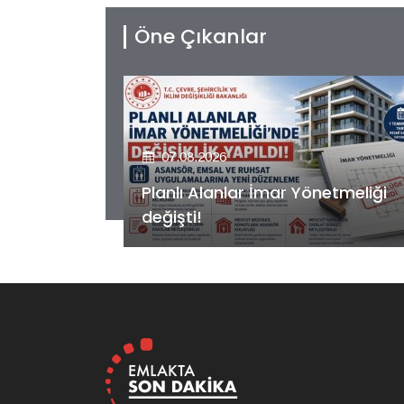
Öne Çıkanlar
07.08.2026
etmeliği
Kiler GYO’dan Pendik Dolayoba
projesiyle ilgili önemli adım!