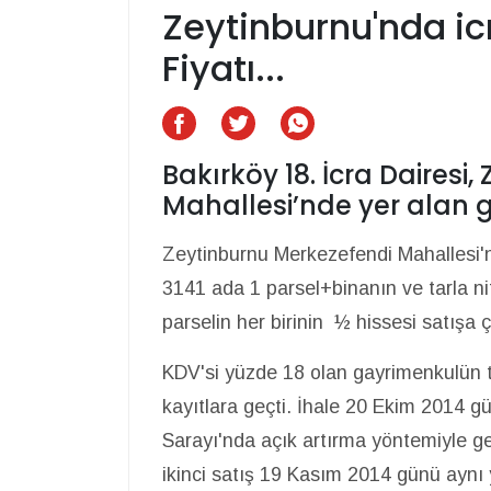
Zeytinburnu'nda icr
Fiyatı...
Bakırköy 18. İcra Dairesi
Mahallesi’nde yer alan 
Zeytinburnu Merkezefendi Mahallesi'nd
3141 ada 1 parsel+binanın ve tarla ni
parselin her birinin ½ hissesi satışa çı
KDV'si yüzde 18 olan gayrimenkulün ta
kayıtlara geçti. İhale 20 Ekim 2014 g
Sarayı'nda açık artırma yöntemiyle g
ikinci satış 19 Kasım 2014 günü aynı 