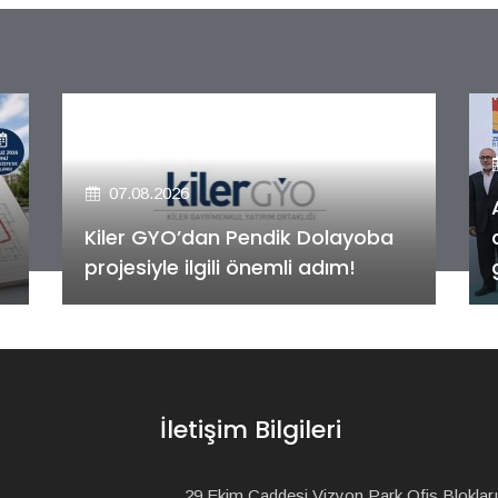
07.08.2026
Alya Merkezefendi Konutları'nın
anahtar teslim töreni
gerçekleştirildi!
İletişim Bilgileri
29 Ekim Caddesi Vizyon Park Ofis Blokları