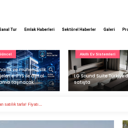
Sanal Tur
Emlak Haberleri
Sektörel Haberler
Galeri
Pr
Akıllı Ev Sistemleri
Ulaşım
Sound Suite Türkiye'de
İstanbul Havalimanı'nın 
ışta
ana pistinde sona doğr
satılık tarla! Fiyatı...