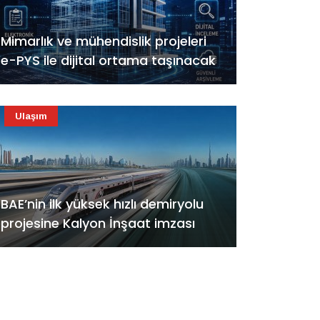
Mimarlık ve mühendislik projeleri
e-PYS ile dijital ortama taşınacak
Ulaşım
BAE’nin ilk yüksek hızlı demiryolu
projesine Kalyon İnşaat imzası