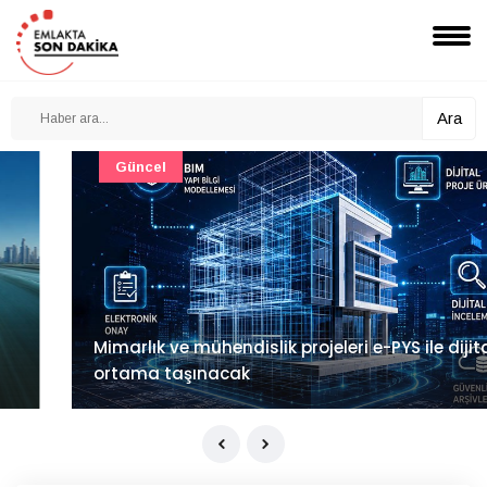
Ara
Güncel
Mimarlık ve mühendislik projeleri e-PYS ile dijital
ortama taşınacak