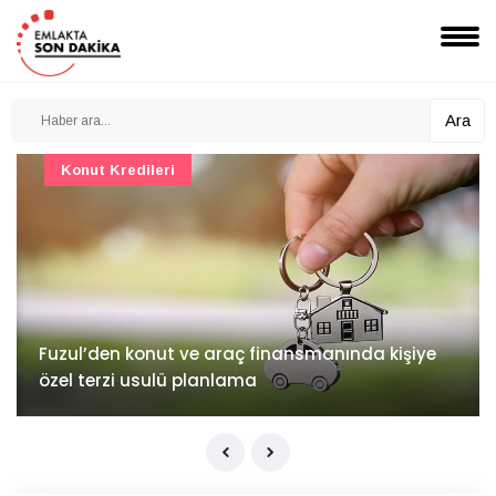
Ara
Konut Projeleri
İv Kandilli'de yaşam yakında başlıyor