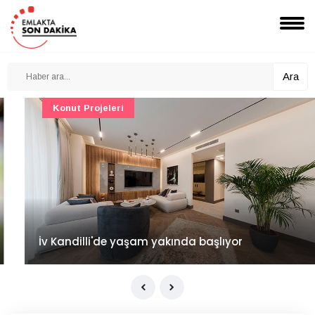
Ara
Konut Projeleri
İv Kandilli'de yaşam yakında başlıyor