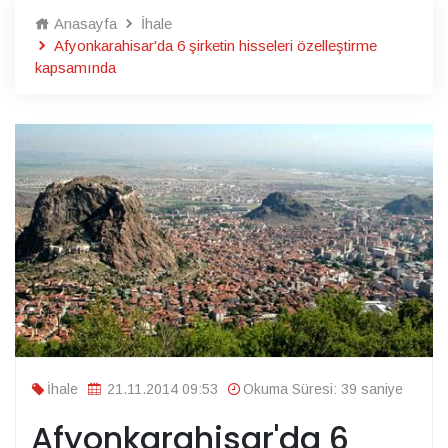
Anasayfa
İhale
Afyonkarahisar'da 6 şirketin hisseleri özelleştirme
kapsamında
İhale
21.11.2014 09:53
Okuma Süresi: 39 saniye
Afyonkarahisar'da 6