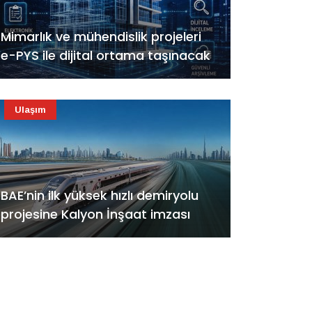
Mimarlık ve mühendislik projeleri
e-PYS ile dijital ortama taşınacak
Ulaşım
BAE’nin ilk yüksek hızlı demiryolu
projesine Kalyon İnşaat imzası