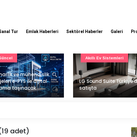
Sanal Tur
Emlak Haberleri
Sektörel Haberler
Galeri
Pr
Akıllı Ev Sistemleri
Ulaşım
Sound Suite Türkiye'de
İstanbul Havalimanı'nın 
ışta
ana pistinde sona doğr
(19 adet)