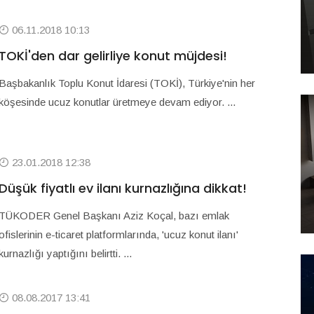
06.11.2018 10:13
TOKİ'den dar gelirliye konut müjdesi!
Başbakanlık Toplu Konut İdaresi (TOKİ), Türkiye'nin her
köşesinde ucuz konutlar üretmeye devam ediyor. ...
23.01.2018 12:38
Düşük fiyatlı ev ilanı kurnazlığına dikkat!
TÜKODER Genel Başkanı Aziz Koçal, bazı emlak
ofislerinin e-ticaret platformlarında, 'ucuz konut ilanı'
kurnazlığı yaptığını belirtti. ...
08.08.2017 13:41