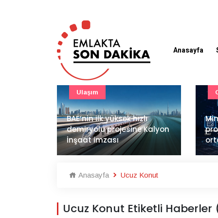
Anasayfa
Güncel
zlı
Mimarlık ve mühendislik
e Kalyon
projeleri e-PYS ile dijital
LG 
ortama taşınacak
sat
Anasayfa
Ucuz Konut
Ucuz Konut Etiketli Haberler 