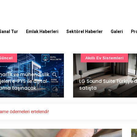
Sanal Tur
Emlak Haberleri
Sektörel Haberler
Galeri
Pr
Akıllı Ev Sistemleri
Ulaşım
Sound Suite Türkiye'de
İstanbul Havalimanı'nın 
ışta
ana pistinde sona doğr
name ödemeleri ertelendi!