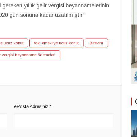
 gereken yıllık gelir vergisi beyannamelerinin
020 gün sonuna kadar uzatılmıştır”
ye ucuz konut
toki emekliye ucuz konut
Birevim
r vergisi beyanname ödemeleri
ePosta Adresiniz
*