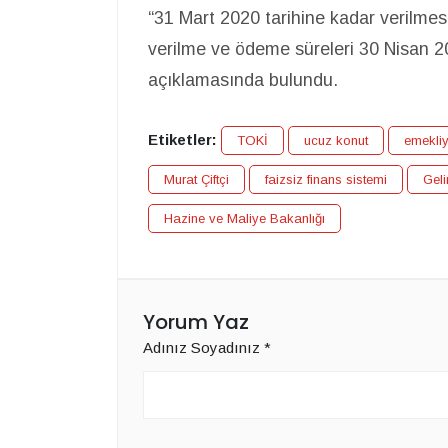
“31 Mart 2020 tarihine kadar verilmesi
verilme ve ödeme süreleri 30 Nisan 2
açıklamasında bulundu.
Etiketler:
TOKİ
ucuz konut
emekli
Murat Çiftçi
faizsiz finans sistemi
Geli
Hazine ve Maliye Bakanlığı
Yorum Yaz
Adınız Soyadınız
*