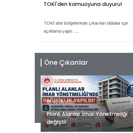
TOKİ'den kamuoyuna duyuru!
TOKİ afet bölgelerinde çıkarılan iddialar için
açıklama yaptı. ...
Öne Çıkanlar
07.08.2026
etmeliği
Kiler GYO’dan Pendik Dolayoba
projesiyle ilgili önemli adım!