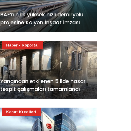
BAE’nin ilk yüksek hızlı demiryolu
projesine Kalyon İnşaat imzası
Haber - Röportaj
Yangından etkilenen 5 ilde hasar
tespit çalışmaları tamamlandı
Konut Kredileri