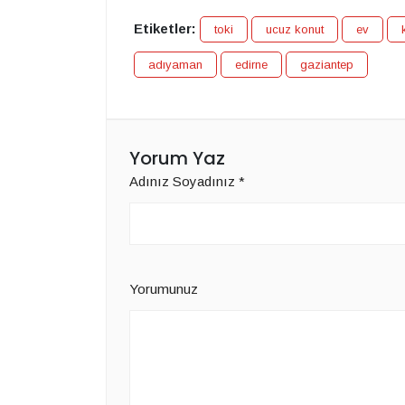
Etiketler:
toki
ucuz konut
ev
adıyaman
edirne
gaziantep
Yorum Yaz
Adınız Soyadınız
*
Yorumunuz