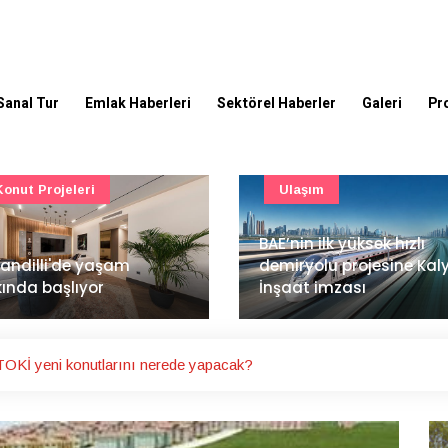
Sanal Tur
Emlak Haberleri
Sektörel Haberler
Galeri
Pr
Ulaşım
Güncel
’nin ilk yüksek hızlı
Mimarlık ve mühendislik
iryolu projesine Kalyon
projeleri e-PYS ile dijital
aat imzası
ortama taşınacak
OKİ yeni konutlarını nerede yapacak?