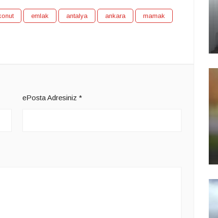
konut
emlak
antalya
ankara
mamak
ePosta Adresiniz
*