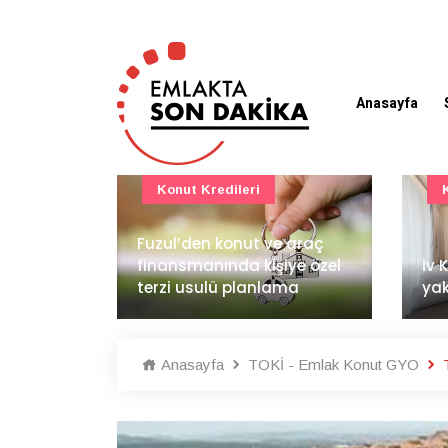
Anasayfa
Konut Projeleri
 araç
BAE
ye özel
İv Kandilli'de yaşam
dem
ma
yakında başlıyor
İnş
Anasayfa
TOKİ - Emlak Konut GYO
T