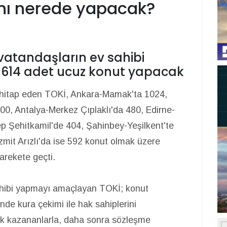
ını nerede yapacak?
 vatandaşların ev sahibi
n 614 adet ucuz konut yapacak
ye hitap eden TOKİ, Ankara-Mamak'ta 1024,
0, Antalya-Merkez Çıplaklı'da 480, Edirne-
ep Şehitkamil'de 404, Şahinbey-Yeşilkent'te
zmit Arızlı'da ise 592 konut olmak üzere
arekete geçti.
sahibi yapmayı amaçlayan TOKİ; konut
nde kura çekimi ile hak sahiplerini
ak kazananlarla, daha sonra sözleşme