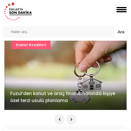
Ara
Konut Projeleri
İv Kandilli'de yaşam yakında başlıyor