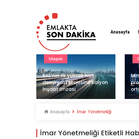
Anasayfa
Güncel
zlı
Mimarlık ve mühendislik
e Kalyon
projeleri e-PYS ile dijital
LG 
ortama taşınacak
sat
Anasayfa
İmar Yönetmeliği
İmar Yönetmeliği Etiketli Hab