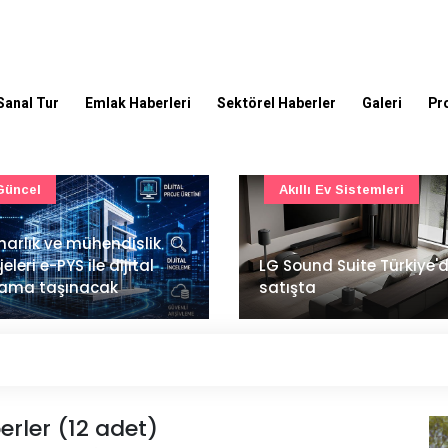
Sanal Tur
Emlak Haberleri
Sektörel Haberler
Galeri
Pr
Akıllı Ev Sistemleri
Ulaşım
Sound Suite Türkiye'de
İstanbul Havalimanı'nın 
ışta
ana pistinde sona doğr
erler (12 adet)