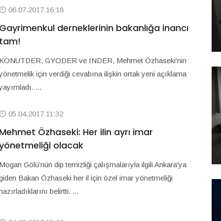
06.07.2017 16:18
Gayrimenkul derneklerinin bakanlığa inancı
tam!
KONUTDER, GYODER ve INDER, Mehmet Özhaseki'nin
yönetmelik için verdiği cevabına ilişkin ortak yeni açıklama
yayımladı. ...
05.04.2017 11:32
Mehmet Özhaseki: Her ilin ayrı imar
yönetmeliği olacak
Mogan Gölü’nün dip temizliği çalışmalarıyla ilgili Ankara'ya
giden Bakan Özhaseki her il için özel imar yönetmeliği
hazırladıklarını belirtti. ...