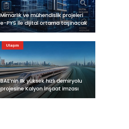
Mimarlık ve mühendislik projeleri
e-PYS ile dijital ortama taşınacak
Ulaşım
BAE’nin ilk yüksek hızlı demiryolu
projesine Kalyon İnşaat imzası