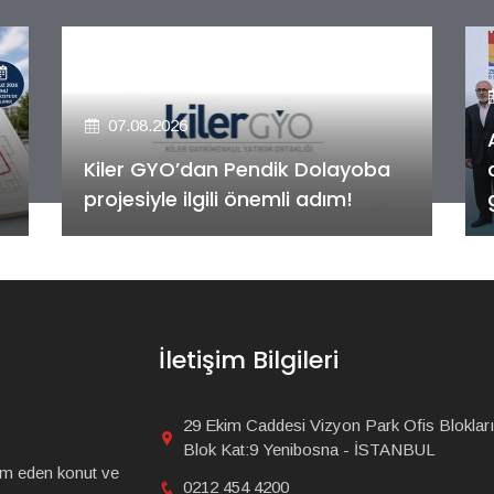
07.08.2026
Alya Merkezefendi Konutları'nın
anahtar teslim töreni
gerçekleştirildi!
İletişim Bilgileri
29 Ekim Caddesi Vizyon Park Ofis Blokları
Blok Kat:9 Yenibosna - İSTANBUL
am eden konut ve
0212 454 4200