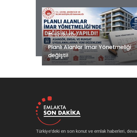
07.08.2026
etmeliği
Kiler GYO’dan Pendik Dolayoba
projesiyle ilgili önemli adım!
Türkiye'deki en son konut ve emlak haberleri, dev