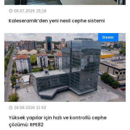
08.07.2026 15:18
Kaleseramik’den yeni nesil cephe sistemi
Demir
18.06.2026 11:52
Yüksek yapılar için hızlı ve kontrollü cephe
çözümü: RPE82