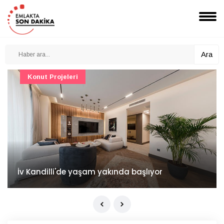
Ara
Konut Projeleri
İv Kandilli'de yaşam yakında başlıyor