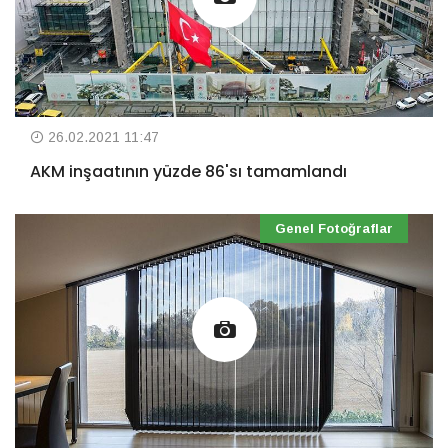
26.02.2021 11:47
AKM inşaatının yüzde 86'sı tamamlandı
Genel Fotoğraflar