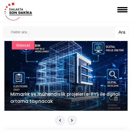
Ara
Akıllı Ev Sistemleri
LG Sound Suite Türkiye'de satışta