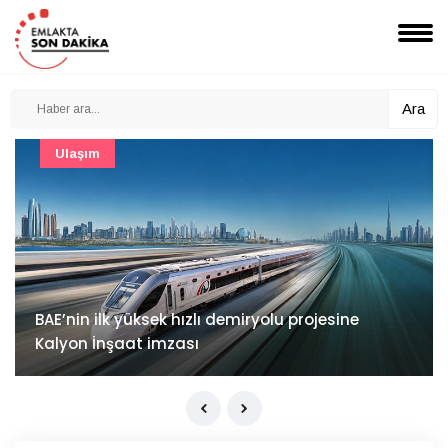
Ara
Güncel
Mimarlık ve mühendislik projeleri e-PYS ile dijital
ortama taşınacak