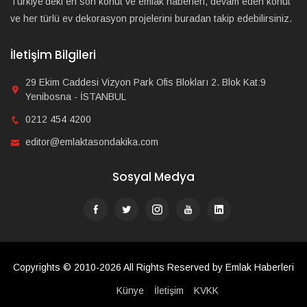
Türkiye'deki en son konut ve emlak haberleri, devam eden konut
ve her türlü ev dekorasyon projelerini buradan takip edebilirsiniz.
İletişim Bilgileri
29 Ekim Caddesi Vizyon Park Ofis Blokları 2. Blok Kat:9
Yenibosna - İSTANBUL
0212 454 4200
editor@emlaktasondakika.com
Sosyal Medya
Copyrights © 2010-2026 All Rights Reserved by Emlak Haberleri
Künye
İletişim
KVKK