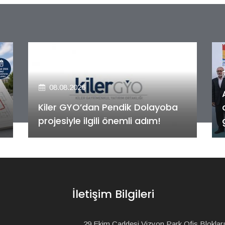
08.08.2026
Alya Merkezefendi Konutları'nın
anahtar teslim töreni
gerçekleştirildi!
İletişim Bilgileri
29 Ekim Caddesi Vizyon Park Ofis Blokları