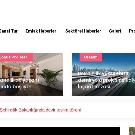
Sanal Tur
Emlak Haberleri
Sektörel Haberler
Galeri
Pr
Ulaşım
Güncel
’nin ilk yüksek hızlı
Mimarlık ve mühendislik
iryolu projesine Kalyon
projeleri e-PYS ile dijital
aat imzası
ortama taşınacak
ehircilik Bakanlığında devir teslim töreni