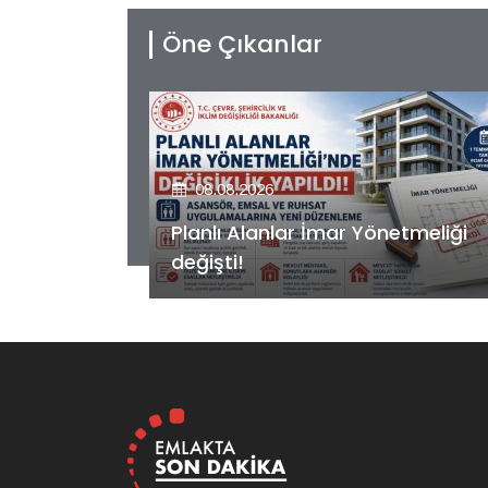
Öne Çıkanlar
08.08.2026
etmeliği
Kiler GYO’dan Pendik Dolayoba
projesiyle ilgili önemli adım!