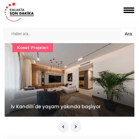
Ara
Konut Projeleri
İv Kandilli'de yaşam yakında başlıyor