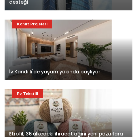
desteği
Konut Projeleri
İv Kandilli'de yaşam yakında başlıyor
Ev Tekstili
Etrofil, 36 ülkedeki ihracat ağını yeni pazarlara