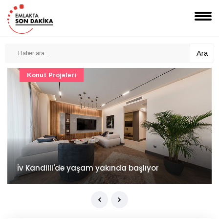
Ara
Konut Projeleri
İv Kandilli'de yaşam yakında başlıyor